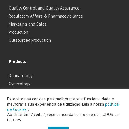
Quality Control and Quality Assurance
Regulatory Affairs & Pharmacovigilance
Marketing and Sales
Production
Outsourced Production
Products
Dermatology
Gynecology
Ophthalmology
Este site usa cookies para melhorar a sua funcionalidade e
Otolaryngology
melhorar a sua experiência de utilização. Leia a nossa
política
de Cookies
.
Ao clicar em “Aceitar”, você concorda com o uso de TODOS os
cookies.
2025 Laboratório Edol - Produtos Farmacêuticos, S.A. powered by