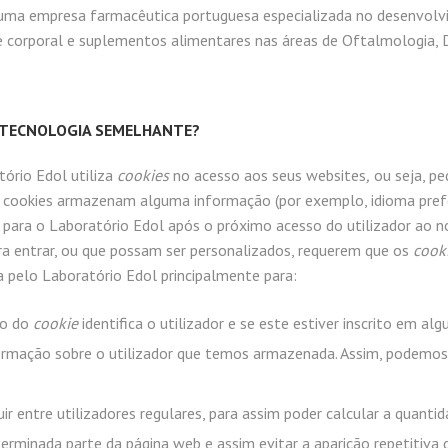
é uma empresa farmacêutica portuguesa especializada no desenvolv
e corporal e suplementos alimentares nas áreas de Oftalmologia, D
 TECNOLOGIA SEMELHANTE?
tório Edol utiliza
cookies
no acesso aos seus websites
,
ou seja, pe
 Os cookies armazenam alguma informação (por exemplo, idioma pref
 para o Laboratório Edol após o próximo acesso do utilizador ao n
ra entrar, ou que possam ser personalizados, requerem que os
cook
da pelo Laboratório Edol principalmente para:
ão do
cookie
identifica o utilizador e se este estiver inscrito em 
rmação sobre o utilizador que temos armazenada. Assim, podemos per
ir entre utilizadores regulares, para assim poder calcular a quantid
rminada parte da página web e assim evitar a aparição repetitiva d