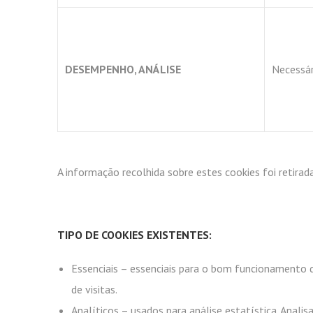
DESEMPENHO, ANÁLISE
Necessár
A informação recolhida sobre estes cookies foi retirada
TIPO DE COOKIES EXISTENTES:
Essenciais – essenciais para o bom funcionamento 
de visitas.
Analíticos – usados para análise estatística. Anal