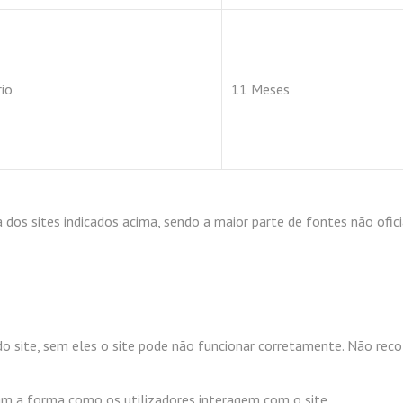
io
11 Meses
 dos sites indicados acima, sendo a maior parte de fontes não ofici
do site, sem eles o site pode não funcionar corretamente. Não rec
isam a forma como os utilizadores interagem com o site.