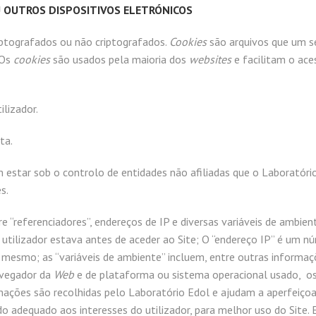
 OUTROS DISPOSITIVOS ELETRÓNICOS
ptografados ou não criptografados.
Cookies
são arquivos que um s
 Os
cookies
são usados pela maioria dos
websites
e facilitam o ace
ilizador.
ta.
 estar sob o controlo de entidades não afiliadas que o Laboratór
s.
“referenciadores”, endereços de IP e diversas variáveis de ambien
utilizador estava antes de aceder ao Site; O “endereço IP” é um 
 mesmo; as “variáveis de ambiente” incluem, entre outras informaçõ
navegador da
Web
e de plataforma ou sistema operacional usado, os 
ormações são recolhidas pelo Laboratório Edol e ajudam a aperfeiço
o adequado aos interesses do utilizador, para melhor uso do Site