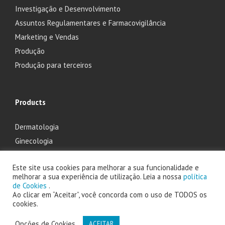
Investigação e Desenvolvimento
Assuntos Regulamentares e Farmacovigilância
Marketing e Vendas
Produção
Produção para terceiros
Products
Dermatologia
Ginecologia
Oftalmologia
Este site usa cookies para melhorar a sua funcionalidade e
Otorrinolaringologia
melhorar a sua experiência de utilização. Leia a nossa
política
de Cookies
.
Ao clicar em “Aceitar”, você concorda com o uso de TODOS os
cookies.
2025 Laboratório Edol - Produtos Farmacêuticos, S.A. powered by
Opções de Cookies
ACEITAR