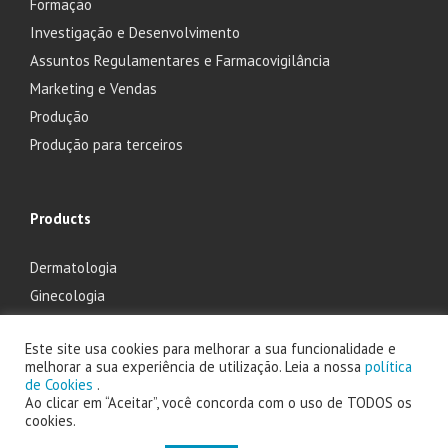
Formação
Investigação e Desenvolvimento
Assuntos Regulamentares e Farmacovigilância
Marketing e Vendas
Produção
Produção para terceiros
Products
Dermatologia
Ginecologia
Oftalmologia
Este site usa cookies para melhorar a sua funcionalidade e
Otorrinolaringologia
melhorar a sua experiência de utilização. Leia a nossa
política
de Cookies
.
Ao clicar em “Aceitar”, você concorda com o uso de TODOS os
cookies.
2025 Laboratório Edol - Produtos Farmacêuticos, S.A. powered by