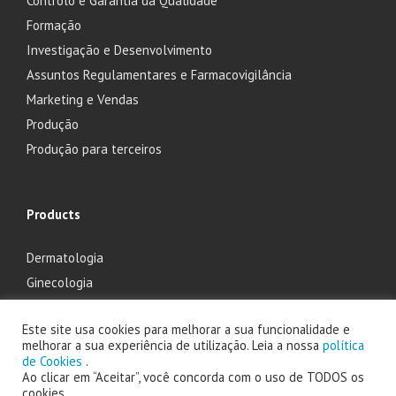
Controlo e Garantia da Qualidade
Formação
Investigação e Desenvolvimento
Assuntos Regulamentares e Farmacovigilância
Marketing e Vendas
Produção
Produção para terceiros
Products
Dermatologia
Ginecologia
Oftalmologia
Este site usa cookies para melhorar a sua funcionalidade e
Otorrinolaringologia
melhorar a sua experiência de utilização. Leia a nossa
política
de Cookies
.
Ao clicar em “Aceitar”, você concorda com o uso de TODOS os
cookies.