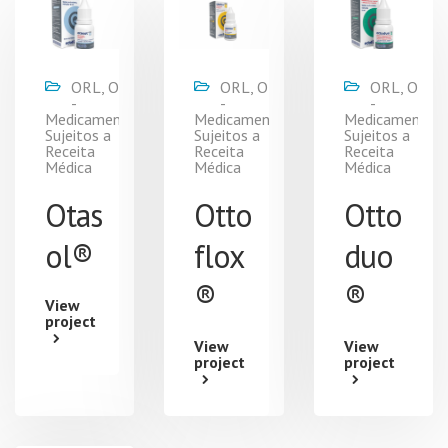
ORL, ORL
ORL, ORL
ORL, ORL
-
-
-
Medicamentos
Medicamentos
Medicamentos
Sujeitos a
Sujeitos a
Sujeitos a
Receita
Receita
Receita
Médica
Médica
Médica
Otas
Otto
Otto
ol®
flox
duo
®
®
View
project
View
View
project
project