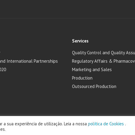
Services
y
Quality Control and Quality Ass
and International Partnerships
Regulatory Affairs & Pharmacov
020
Marketing and Sales
Production
Outsourced Production
r a sua experiência de utilização. Leia a nossa
política de Cookies
.
ratório Edol - Produtos Farmacêuticos, S.A. powered by Faes Farma Po
es.