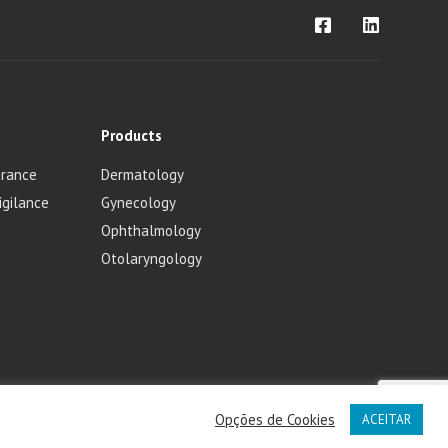
Products
urance
Dermatology
igilance
Gynecology
Ophthalmology
Otolaryngology
Opções de Cookies
rtugal
ACEITAR