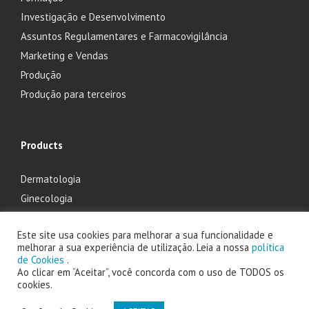
Investigação e Desenvolvimento
Assuntos Regulamentares e Farmacovigilância
Marketing e Vendas
Produção
Produção para terceiros
Products
Dermatologia
Ginecologia
Oftalmologia
Este site usa cookies para melhorar a sua funcionalidade e
Otorrinolaringologia
melhorar a sua experiência de utilização. Leia a nossa
política
de Cookies
.
Ao clicar em “Aceitar”, você concorda com o uso de TODOS os
cookies.
2025 Laboratório Edol - Produtos Farmacêuticos, S.A. powered by