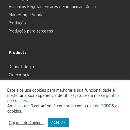
Assuntos Regulamentares e Farmacovigilância
Marketing e Vendas
Produção
Produção para terceiros
Products
Dermatologia
Ginecologia
Oftalmologia
Este site usa cookies para melhorar a sua funcionalidade e
Otorrinolaringologia
melhorar a sua experiência de utilização. Leia a nossa
política
de Cookies
.
Ao clicar em “Aceitar”, você concorda com o uso de TODOS os
cookies.
2025 Laboratório Edol - Produtos Farmacêuticos, S.A. powered by
Opções de Cookies
ACEITAR
Faes Farma Portugal