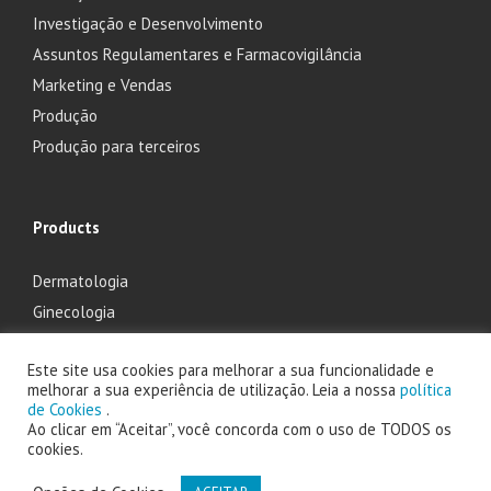
Investigação e Desenvolvimento
Assuntos Regulamentares e Farmacovigilância
Marketing e Vendas
Produção
Produção para terceiros
Products
Dermatologia
Ginecologia
Oftalmologia
Este site usa cookies para melhorar a sua funcionalidade e
Otorrinolaringologia
melhorar a sua experiência de utilização. Leia a nossa
política
de Cookies
.
Ao clicar em “Aceitar”, você concorda com o uso de TODOS os
cookies.
2025 Laboratório Edol - Produtos Farmacêuticos, S.A. powered by