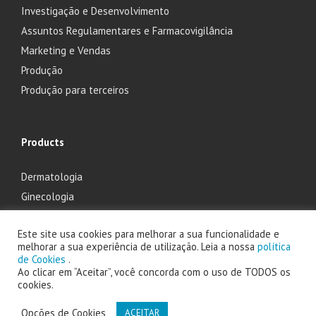
Investigação e Desenvolvimento
Assuntos Regulamentares e Farmacovigilância
Marketing e Vendas
Produção
Produção para terceiros
Products
Dermatologia
Ginecologia
Oftalmologia
Este site usa cookies para melhorar a sua funcionalidade e
Otorrinolaringologia
melhorar a sua experiência de utilização. Leia a nossa
política
de Cookies
.
Ao clicar em “Aceitar”, você concorda com o uso de TODOS os
cookies.
2025 Laboratório Edol - Produtos Farmacêuticos, S.A. powered by
Opções de Cookies
ACEITAR