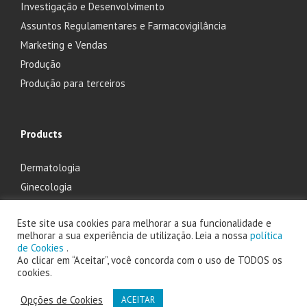
Investigação e Desenvolvimento
Assuntos Regulamentares e Farmacovigilância
Marketing e Vendas
Produção
Produção para terceiros
Products
Dermatologia
Ginecologia
Oftalmologia
Este site usa cookies para melhorar a sua funcionalidade e
Otorrinolaringologia
melhorar a sua experiência de utilização. Leia a nossa
política
de Cookies
.
Ao clicar em “Aceitar”, você concorda com o uso de TODOS os
cookies.
2025 Laboratório Edol - Produtos Farmacêuticos, S.A. powered by
Opções de Cookies
ACEITAR
Faes Farma Portugal