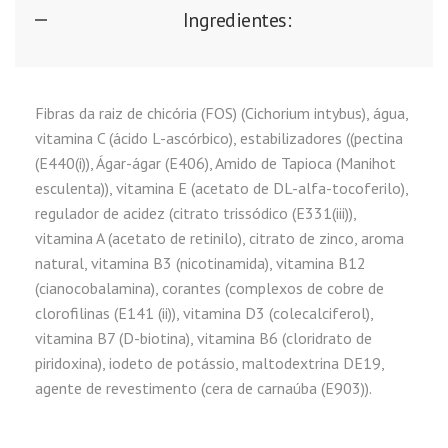
Ingredientes:
Fibras da raiz de chicória (FOS) (Cichorium intybus), água,
vitamina C (ácido L-ascórbico), estabilizadores ((pectina
(E440(i)), Ágar-ágar (E406), Amido de Tapioca (Manihot
esculenta)), vitamina E (acetato de DL-alfa-tocoferilo),
regulador de acidez (citrato trissódico (E331(iii)),
vitamina A (acetato de retinilo), citrato de zinco, aroma
natural, vitamina B3 (nicotinamida), vitamina B12
(cianocobalamina), corantes (complexos de cobre de
clorofilinas (E141 (ii)), vitamina D3 (colecalciferol),
vitamina B7 (D-biotina), vitamina B6 (cloridrato de
piridoxina), iodeto de potássio, maltodextrina DE19,
agente de revestimento (cera de carnaúba (E903)).