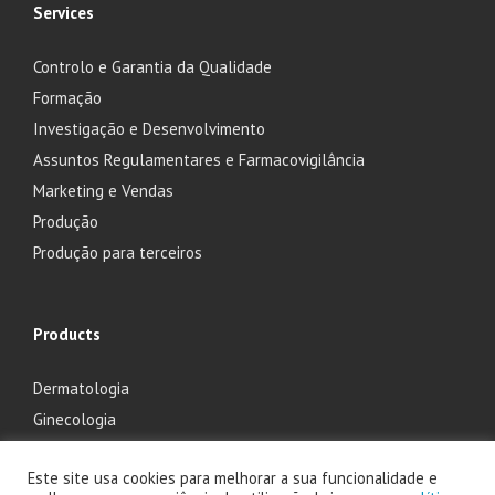
Services
Controlo e Garantia da Qualidade
Formação
Investigação e Desenvolvimento
Assuntos Regulamentares e Farmacovigilância
Marketing e Vendas
Produção
Produção para terceiros
Products
Dermatologia
Ginecologia
Oftalmologia
Este site usa cookies para melhorar a sua funcionalidade e
Otorrinolaringologia