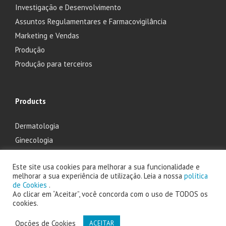
Investigação e Desenvolvimento
Assuntos Regulamentares e Farmacovigilância
Marketing e Vendas
Produção
Produção para terceiros
Products
Dermatologia
Ginecologia
Oftalmologia
Este site usa cookies para melhorar a sua funcionalidade e
Otorrinolaringologia
melhorar a sua experiência de utilização. Leia a nossa
política
de Cookies
.
Ao clicar em “Aceitar”, você concorda com o uso de TODOS os
cookies.
2025 Laboratório Edol - Produtos Farmacêuticos, S.A. powered by
Opções de Cookies
ACEITAR